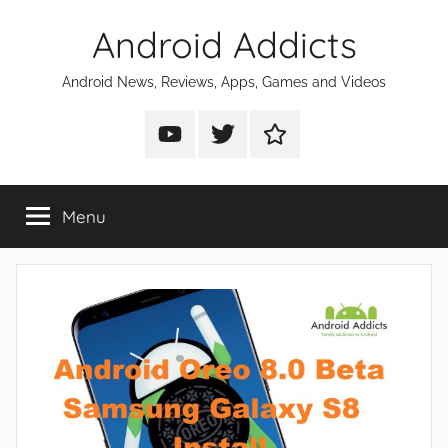
Skip
Android Addicts
to
content
Android News, Reviews, Apps, Games and Videos
Android
Android
Android
Addicts
Addicts
Addicts
on
on
on
Menu
YouTube
Twitter
Facebook