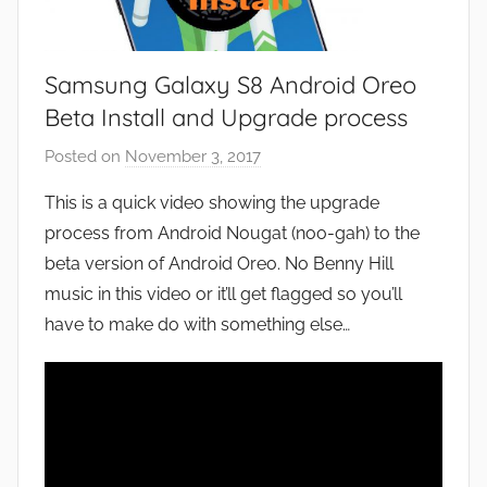
Samsung Galaxy S8 Android Oreo
Beta Install and Upgrade process
Posted on
November 3, 2017
b
y
This is a quick video showing the upgrade
J
process from Android Nougat (noo-gah) to the
o
beta version of Android Oreo. No Benny Hill
n
music in this video or it’ll get flagged so you’ll
have to make do with something else…