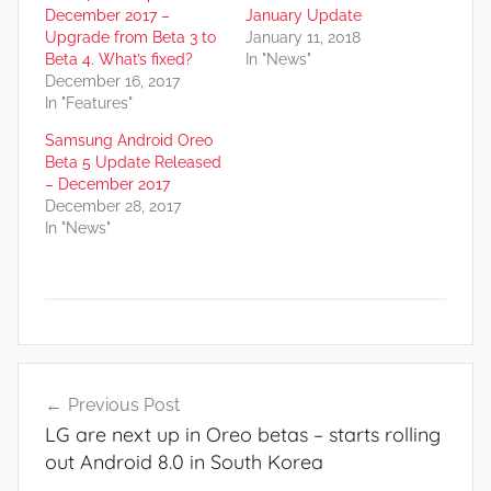
December 2017 –
January Update
Upgrade from Beta 3 to
January 11, 2018
Beta 4. What’s fixed?
In "News"
December 16, 2017
In "Features"
Samsung Android Oreo
Beta 5 Update Released
– December 2017
December 28, 2017
In "News"
F
Post
e
Previous Post
navigation
a
LG are next up in Oreo betas – starts rolling
t
out Android 8.0 in South Korea
u