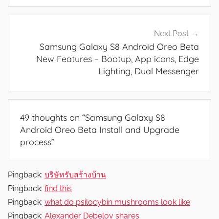
r
e
s
Next Post
,
Samsung Galaxy S8 Android Oreo Beta
N
New Features – Bootup, App icons, Edge
e
Lighting, Dual Messenger
w
s
49 thoughts on “
Samsung Galaxy S8
Android Oreo Beta Install and Upgrade
process
”
Pingback:
บริษัทรับสร้างบ้าน
Pingback:
find this
Pingback:
what do psilocybin mushrooms look like
Pingback:
Alexander Debelov shares