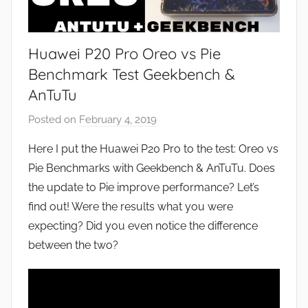
Huawei P20 Pro Oreo vs Pie
Benchmark Test Geekbench &
AnTuTu
Posted on
February 4, 2019
b
y
Here I put the Huawei P20 Pro to the test: Oreo vs
J
Pie Benchmarks with Geekbench & AnTuTu. Does
o
the update to Pie improve performance? Let’s
n
find out! Were the results what you were
expecting? Did you even notice the difference
between the two?