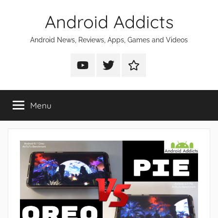
Skip
Android Addicts
to
content
Android News, Reviews, Apps, Games and Videos
Android
Android
Android
Addicts
Addicts
Addicts
on
on
on
Menu
YouTube
Twitter
Facebook