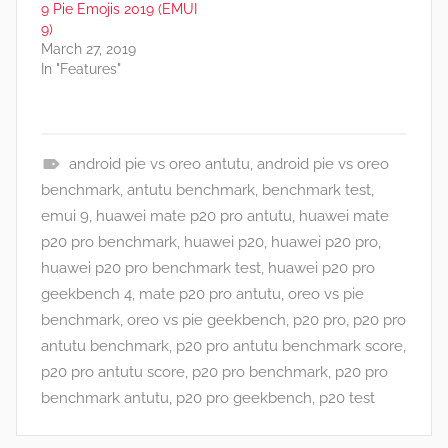
9 Pie Emojis 2019 (EMUI
9)
March 27, 2019
In "Features"
android pie vs oreo antutu
,
android pie vs oreo
N
benchmark
,
antutu benchmark
,
benchmark test
,
e
emui 9
,
huawei mate p20 pro antutu
,
huawei mate
w
p20 pro benchmark
,
huawei p20
,
huawei p20 pro
,
s
huawei p20 pro benchmark test
,
huawei p20 pro
geekbench 4
,
mate p20 pro antutu
,
oreo vs pie
benchmark
,
oreo vs pie geekbench
,
p20 pro
,
p20 pro
antutu benchmark
,
p20 pro antutu benchmark score
,
p20 pro antutu score
,
p20 pro benchmark
,
p20 pro
benchmark antutu
,
p20 pro geekbench
,
p20 test