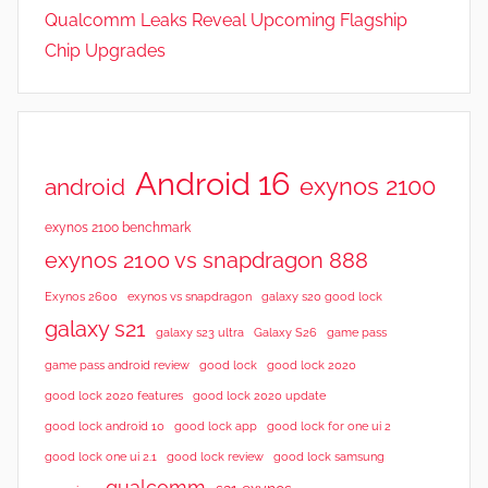
Qualcomm Leaks Reveal Upcoming Flagship
Chip Upgrades
Android 16
exynos 2100
android
exynos 2100 benchmark
exynos 2100 vs snapdragon 888
Exynos 2600
exynos vs snapdragon
galaxy s20 good lock
galaxy s21
galaxy s23 ultra
Galaxy S26
game pass
good lock 2020
game pass android review
good lock
good lock 2020 features
good lock 2020 update
good lock android 10
good lock app
good lock for one ui 2
good lock samsung
good lock one ui 2.1
good lock review
qualcomm