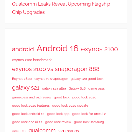
Qualcomm Leaks Reveal Upcoming Flagship
Chip Upgrades
Android 16
exynos 2100
android
exynos 2100 benchmark
exynos 2100 vs snapdragon 888
Exynos 2600
exynos vs snapdragon
galaxy s20 good lock
galaxy s21
galaxy s23 ultra
Galaxy S26
game pass
good lock 2020
game pass android review
good lock
good lock 2020 features
good lock 2020 update
good lock android 10
good lock app
good lock for one ui 2
good lock samsung
good lock one ui 2.1
good lock review
qualcomm
s21 exynos
one ui 2.1