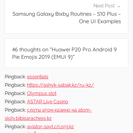
Next Post
Samsung Galaxy Bixby Routines – S10 Plus –
One UI Examples
46 thoughts on “
Huawei P20 Pro Android 9
Pie Emojis 2019 (EMUI 9)
”
Pingback:
essentials
Pingback:
https://ashyk-sabak.kz/ru-kz/
Pingback:
Olympus slot
Pingback:
ASTAR Live Casino
Pingback:
слоты атом казино на atom-
sloty.bibisarachess.kz
Pingback:
aviator-sayt.crl.org.kz