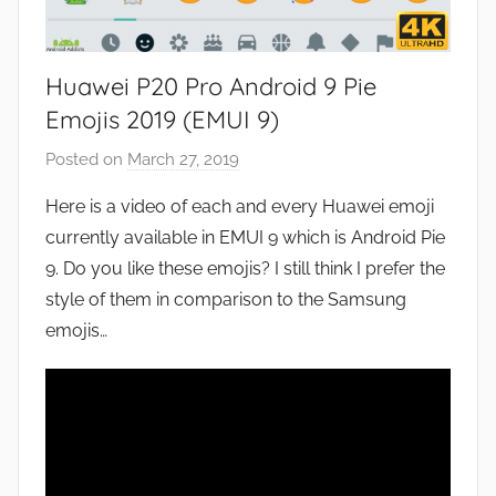
Huawei P20 Pro Android 9 Pie
Emojis 2019 (EMUI 9)
Posted on
March 27, 2019
b
y
Here is a video of each and every Huawei emoji
J
currently available in EMUI 9 which is Android Pie
o
9. Do you like these emojis? I still think I prefer the
n
style of them in comparison to the Samsung
emojis…