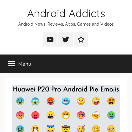
Skip
Android Addicts
to
content
Android News, Reviews, Apps, Games and Videos
Android
Android
Android
Addicts
Addicts
Addicts
on
on
on
Menu
YouTube
Twitter
Facebook