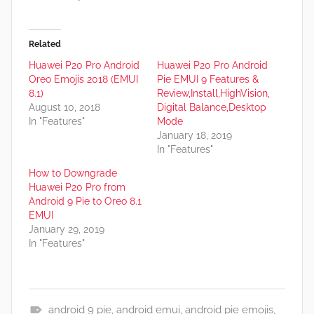
Related
Huawei P20 Pro Android
Huawei P20 Pro Android
Oreo Emojis 2018 (EMUI
Pie EMUI 9 Features &
8.1)
Review,Install,HighVision,
August 10, 2018
Digital Balance,Desktop
In "Features"
Mode
January 18, 2019
In "Features"
How to Downgrade
Huawei P20 Pro from
Android 9 Pie to Oreo 8.1
EMUI
January 29, 2019
In "Features"
android 9 pie
,
android emui
,
android pie emojis
,