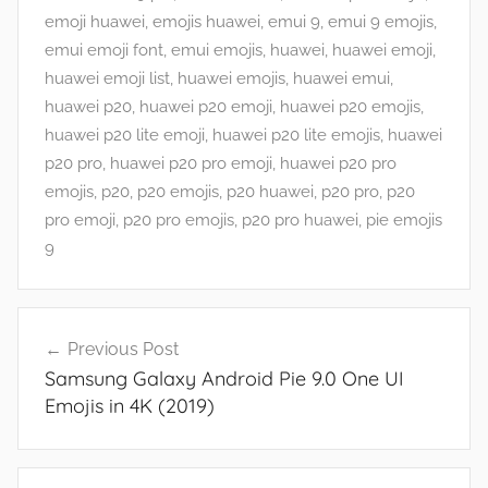
F
emoji huawei
,
emojis huawei
,
emui 9
,
emui 9 emojis
,
e
emui emoji font
,
emui emojis
,
huawei
,
huawei emoji
,
a
huawei emoji list
,
huawei emojis
,
huawei emui
,
t
huawei p20
,
huawei p20 emoji
,
huawei p20 emojis
,
u
huawei p20 lite emoji
,
huawei p20 lite emojis
,
huawei
r
p20 pro
,
huawei p20 pro emoji
,
huawei p20 pro
e
emojis
,
p20
,
p20 emojis
,
p20 huawei
,
p20 pro
,
p20
s
pro emoji
,
p20 pro emojis
,
p20 pro huawei
,
pie emojis
,
9
N
e
Post
w
Previous Post
navigation
s
Samsung Galaxy Android Pie 9.0 One UI
Emojis in 4K (2019)